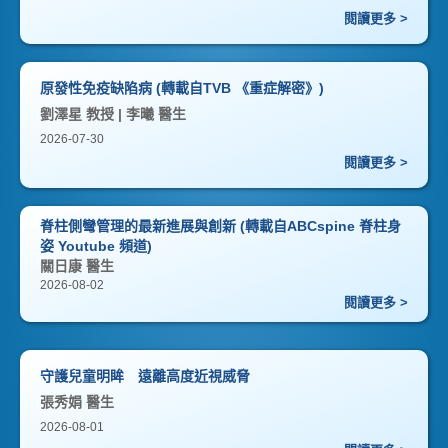
閱讀更多 >
原發性免疫缺陷病 (轉載自TVB 《重症解密》)
劉澤星 教授 | 李曦 醫生
2026-07-30
閱讀更多 >
脊柱側彎管理的最新進展與創新 (轉載自ABCspine 脊柱身
姿 Youtube 頻道)
關日康 醫生
2026-08-02
閱讀更多 >
守護兒童明眸 遠離高度近視威脅
張秀娟 醫生
2026-08-01