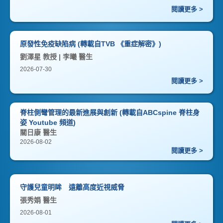
閱讀更多 >
原發性免疫缺陷病 (轉載自TVB 《重症解密》)
劉澤星 教授 | 李曦 醫生
2026-07-30
閱讀更多 >
脊柱側彎管理的最新進展與創新 (轉載自ABCspine 脊柱身
姿 Youtube 頻道)
關日康 醫生
2026-08-02
閱讀更多 >
守護兒童明眸 遠離高度近視威脅
張秀娟 醫生
2026-08-01