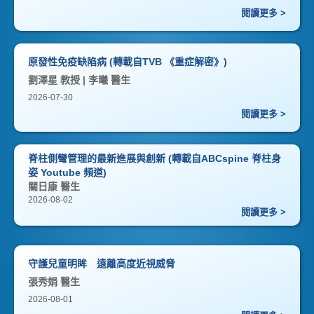
閱讀更多 >
原發性免疫缺陷病 (轉載自TVB 《重症解密》)
劉澤星 教授 | 李曦 醫生
2026-07-30
閱讀更多 >
脊柱側彎管理的最新進展與創新 (轉載自ABCspine 脊柱身
姿 Youtube 頻道)
關日康 醫生
2026-08-02
閱讀更多 >
守護兒童明眸 遠離高度近視威脅
張秀娟 醫生
2026-08-01