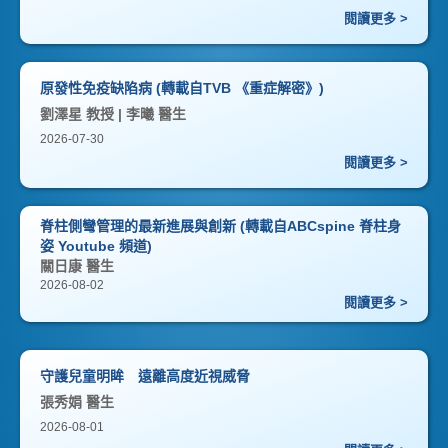
閱讀更多 >
原發性免疫缺陷病 (轉載自TVB 《重症解密》)
劉澤星 教授 | 李曦 醫生
2026-07-30
閱讀更多 >
脊柱側彎管理的最新進展與創新 (轉載自ABCspine 脊柱身
姿 Youtube 頻道)
關日康 醫生
2026-08-02
閱讀更多 >
守護兒童明眸 遠離高度近視威脅
張秀娟 醫生
2026-08-01