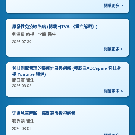
閱讀更多 >
原發性免疫缺陷病 (轉載自TVB 《重症解密》)
劉澤星 教授 | 李曦 醫生
2026-07-30
閱讀更多 >
脊柱側彎管理的最新進展與創新 (轉載自ABCspine 脊柱身
姿 Youtube 頻道)
關日康 醫生
2026-08-02
閱讀更多 >
守護兒童明眸 遠離高度近視威脅
張秀娟 醫生
2026-08-01