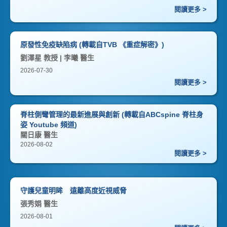
閱讀更多 >
原發性免疫缺陷病 (轉載自TVB 《重症解密》)
劉澤星 教授 | 李曦 醫生
2026-07-30
閱讀更多 >
脊柱側彎管理的最新進展與創新 (轉載自ABCspine 脊柱身
姿 Youtube 頻道)
關日康 醫生
2026-08-02
閱讀更多 >
守護兒童明眸 遠離高度近視威脅
張秀娟 醫生
2026-08-01