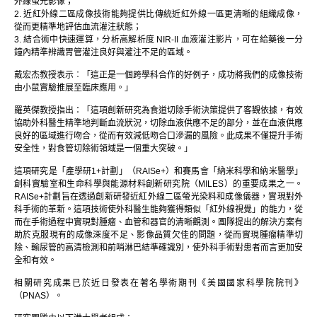
外線螢光影像；
2. 近紅外線二區成像技術能夠提供比傳統近紅外線一區更清晰的組織成像，
從而更精準地評估血流灌注狀態；
3. 結合術中快速運算，分析高解析度 NIR-II 血液灌注影片，可在給藥後一分
鐘內精準辨識胃管灌注良好與灌注不足的區域。
戴宏杰教授表示︰「這正是一個跨學科合作的好例子，成功將我們的成像技術
由小鼠實驗推展至臨床應用。」
羅英傑教授指出：「這項創新研究為食道切除手術決策提供了客觀依據，有效
協助外科醫生精準地判斷血流狀況，切除血液供應不足的部分，並在血液供應
良好的區域進行吻合，從而有效減低吻合口滲漏的風險。此成果不僅提升手術
安全性，對食管切除術領域是一個重大突破。」
這項研究是「產學研1+計劃」（RAISe+）和賽馬會「納米科學和納米醫學」
創科實驗室和生命科學與能源材料創新研究院（MILES）的重要成果之一。
RAISe+計劃旨在透過創新研發近紅外線二區螢光染料和成像儀器，實現對外
科手術的革新。這項技術使外科醫生能夠獲得類似「紅外線視覺」的能力，從
而在手術過程中實現對腫瘤、血管和器官的清晰觀測。團隊提出的解決方案有
助於克服現有的成像深度不足、影像品質欠佳的問題，從而實現腫瘤精準切
除、輸尿管的高清檢測和前哨淋巴結準確識別，使外科手術對患者而言更加安
全和有效。
相關研究成果已於近日發表在著名學術期刊《美國國家科學院院刊》
（PNAS）。