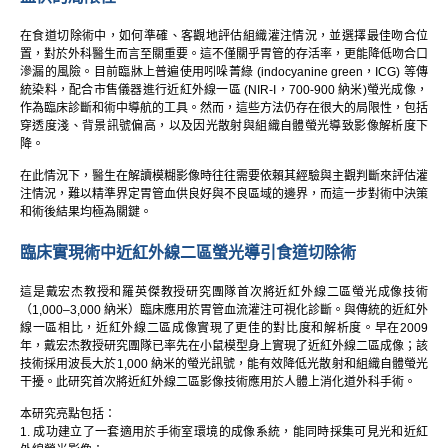
在食道切除術中，如何準確、客觀地評估組織灌注情況，並選擇最佳吻合位
置，對於外科醫生而言至關重要。這不僅關乎胃管的存活率，更能降低吻合口
滲漏的風險。目前臨牀上普遍使用吲哚菁綠 (indocyanine green，ICG) 等傳
統染料，配合市售儀器進行近紅外線一區 (NIR-I，700-900 納米)螢光成像，
作為臨床診斷和術中導航的工具。然而，這些方法仍存在很大的局限性，包括
穿透度淺、背景訊號偏高，以及因光散射與組織自體螢光導致影像解析度下
降。
在此情況下，醫生在解讀模糊影像時往往需要依賴其經驗與主觀判斷來評估灌
注情況，難以精準界定胃管血供良好與不良區域的邊界，而這一步對術中決策
和術後結果均極為關鍵。
臨床實現術中近紅外線二區螢光導引食道切除術
這是戴宏杰教授和羅英傑教授研究團隊首次將近紅外線二區螢光成像技術
（1,000–3,000 納米）臨床應用於胃管血流灌注可視化診斷。與傳統的近紅外
線一區相比，近紅外線二區成像實現了更佳的對比度和解析度。早在2009
年，戴宏杰教授研究團隊已率先在小鼠模型身上實現了近紅外線二區成像；該
技術採用波長大於1,000 納米的螢光訊號，能有效降低光散射和組織自體螢光
干擾。此研究首次將近紅外線二區影像技術應用於人體上消化道外科手術。
本研究亮點包括：
1. 成功建立了一套適用於手術室環境的成像系統，能同時採集可見光和近紅