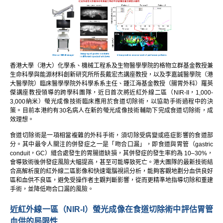
香港大學（港大）化學系、機械工程系及生物醫學學院的格物立群基金教授兼
生命科學與能源材料創新研究所所長戴宏杰講座教授，以及李嘉誠醫學院（港
大醫學院）臨床醫學學院外科學系系主任、鍾江海基金教授（腸胃外科）羅英
傑講座教授領導的跨學科團隊，近日首次將近紅外線二區（NIR-II，1,000-
3,000納米）螢光成像技術臨床應用於食道切除術，以協助手術過程中的決
策。目前本港約有30名病人在新的螢光成像技術輔助下完成食道切除術，成
效理想。
食道切除術是一項相當複雜的外科手術，須切除受病變或癌症影響的食道部
分。其中最令人關注的併發症之一是「吻合口漏」，即食道與胃管（gastric
conduit，GC）縫合處發生的胃腸道缺損，其併發症的發生率約為 10–30%，
會導致術後併發症風險大幅提高，甚至可能導致死亡。港大團隊的最新技術結
合高解析度的紅外線二區影像和快速電腦視訊分析，能夠客觀地劃分血供良好
區和血供不良區，避免受操作者主觀判斷影響，從而更精準地指導切除和重建
手術，並降低吻合口漏的風險。
近紅外線一區（NIR-I）螢光成像在食道切除術中評估胃管
血供的局限性