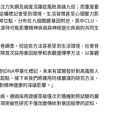
專注力失調及過度活躍症風險高達九倍；而重度憂
，這種標記會受到環境、生活習慣甚至心理壓力影
常位點，分布在九個關鍵基因附近，其中CLU、
童虐待可能影響精神疾病與神經退化疾病的共同生
問卷調查，但這些方法容易受到生活環境、社會背
團隊首次採用基因組學和表觀遺傳學方法，以客觀
別DNA甲基化標記，未來有望開發針對高風險人
個起點，接下來我們將運用同樣嚴謹的研究方法，
對精神健康的深遠影響。」
疾病。通過採用證據等級僅次於隨機對照試驗的嚴
這項突破性研究不僅改變傳統對基因組學的認知，