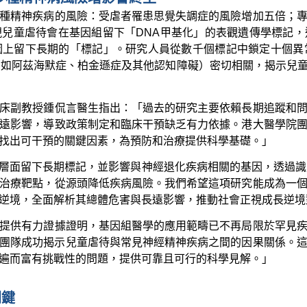
種精神疾病的風險：受虐者罹患思覺失調症的風險增加五倍；
兒童虐待會在基因組留下「DNA甲基化」的表觀遺傳學標記
上留下長期的「標記」。研究人員從數千個標記中鎖定十個異
疾病（如阿茲海默症、柏金遜症及其他認知障礙）密切相關，揭示兒
床副教授鍾侃言醫生指出：「過去的研究主要依賴長期追蹤和
遠影響，導致政策制定和臨床干預缺乏有力依據。港大醫學院
找出可干預的關鍵因素，為預防和治療提供科學基礎。」
層面留下長期標記，並影響與神經退化疾病相關的基因，透過識
治療靶點，從源頭降低疾病風險。我們希望這項研究能成為一
逆境，全面解析其總體危害與長遠影響，推動社會正視成長逆境
提供有力證據證明，基因組醫學的應用範疇已不再局限於罕見
團隊成功揭示兒童虐待與常見神經精神疾病之間的因果關係。
遍而富有挑戰性的問題，提供可靠且可行的科學見解。」
關鍵