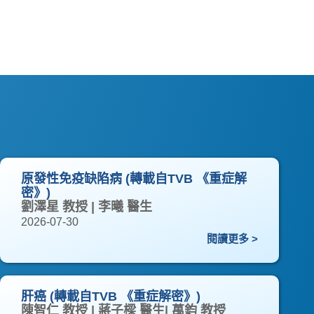
原發性免疫缺陷病 (轉載自TVB 《重症解
密》)
劉澤星 教授 | 李曦 醫生
2026-07-30
閱讀更多 >
肝癌 (轉載自TVB 《重症解密》)
陳智仁 教授 | 蔣子樑 醫生| 萬鈞 教授