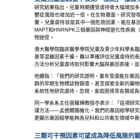
研究結果指出，兒童時期遭受虐待會大幅增加多
鬱症風險也增加近一倍。在生物層面，研究發現
響，兒童虐待就是其中一個危險因素，能在基因
MAPT和HNRNPK三個基因與神經退化性
物途徑。
港大醫學院臨床醫學學院兒童及青少年科學系臨
景等混雜因素干擾，難以準確評估兒童虐待的長
方法分析兒童虐待如何影響大腦與基因表達，並
他續指：「我們的研究證明，童年受虐能在基因
群的早期生物標誌物篩查，甚至探索全新的藥物
系統性地研究虐待、忽視、家庭困境等各類成長
同一學系系主任張耀輝教授亦表示：「這項研究
謹方法——孟德爾隨機化，我們的基因組學研究
更顯示基因組學能夠為兒科和公共衞生領域中普
三類可干預因素可望成為降低風險的