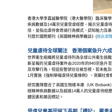
香港大學李嘉誠醫學院（港大醫學院）臨床醫學
疾病數據及14萬宗兒童受虐經歷，揭示兒童虐
倍，並指出虐待會透過行為模式、認知能力及基
刊登於國際期刊《英國精神病學雜誌》(
按此瀏
兒童虐待全球關注 香港個案急升六成
世界衞生組織將兒童虐待列為全球公共衞生挑戰
新呈報的兒童虐待案件由2020年的940宗急升
及攻擊行為，但這些警號往往被忽視，若未能及
1月實施《強制舉報虐待兒童條例》，突顯社會
研究團隊整合了英國生物樣本庫（UK Biobank）和
經精神疾病數據以及超過14萬人的兒童虐待經
鍵因素和基因標記。
受虐兒童基因留下長期「標記」 罹患