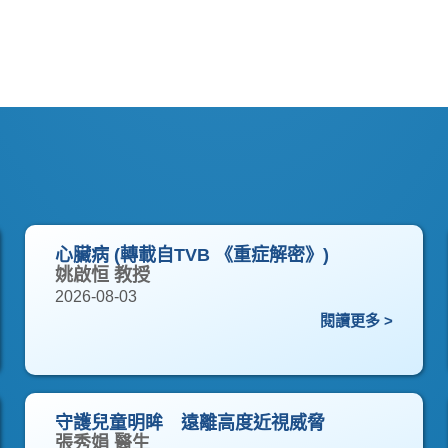
心臟病 (轉載自TVB 《重症解密》)
姚啟恒 教授
2026-08-03
閱讀更多 >
守護兒童明眸 遠離高度近視威脅
張秀娟 醫生