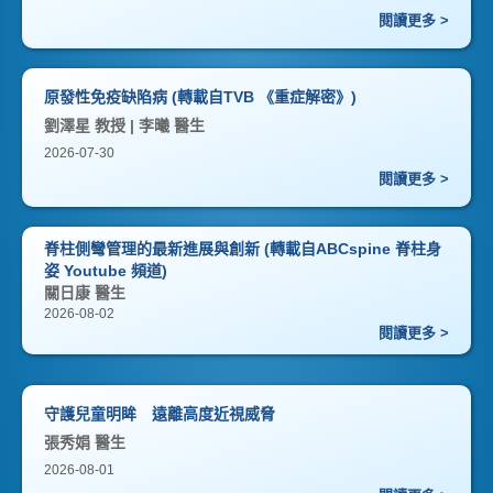
閱讀更多 >
原發性免疫缺陷病 (轉載自TVB 《重症解密》)
劉澤星 教授 | 李曦 醫生
2026-07-30
閱讀更多 >
脊柱側彎管理的最新進展與創新 (轉載自ABCspine 脊柱身
姿 Youtube 頻道)
關日康 醫生
2026-08-02
閱讀更多 >
守護兒童明眸 遠離高度近視威脅
張秀娟 醫生
2026-08-01