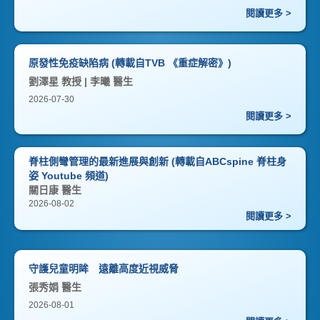
閱讀更多 >
原發性免疫缺陷病 (轉載自TVB 《重症解密》)
劉澤星 教授 | 李曦 醫生
2026-07-30
閱讀更多 >
脊柱側彎管理的最新進展與創新 (轉載自ABCspine 脊柱身
姿 Youtube 頻道)
關日康 醫生
2026-08-02
閱讀更多 >
守護兒童明眸 遠離高度近視威脅
張秀娟 醫生
2026-08-01