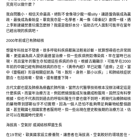
究竟可以做什麼？
我自問膽小，相信天命最高，絕對不會像項少龍一樣silly，讓趙盤偽裝成為嬴
政，最後成為秦始皇。畢竟我亦是一名學者，萬一像《尋秦記》劇情一樣，遇
上李斯建議焚書坑儒怎麼辦？我還是做好本分，協助古代人面對可能早在當年
已經出現的疾病吧。
2000年前或已有肺結核
想當年科技並不發達，很多呼吸科疾病都無法輕易診斷，就算想尋癌也非常困
難，更遑論為病人提供最適當治療。但一些疾病例如傳染病，早在當時已出
現，而且當年的醫生亦知道這些疾病的存在。根據古籍顯示，可能早在2000
年前的中國已經有肺結核病的存在。《黃帝內經》早已記載「虛癆」之症，當
中《靈樞經》形容相關症狀為「咳，脫形，身熱，脈小以疾」；和肺結核症狀
脗合，包括咳嗽、發燒，還有體重下降。
古代文獻也提及肺癆為癆蟲於肺所致，當然古代醫學技術根本沒辦法確定這是
什麼疾病。而當年治療方法，例如燃燒頭髮成灰後磨成粉服用，固然沒有科學
根據，但也不代表回到過去的呼吸科醫生什麼也做不到吧。將現代治療肺結核
的藥物帶到邯鄲似乎不切實際，因為一個人恐怕不能夠帶足夠藥物給整個趙
國，甚至戰國七個國家患者服用吧。但一些出現在歷史較後期的治療方法，估
計可以在戰國時代使用。
海拔高、空氣好 或減結核桿菌生長
在19世紀，歐美國家設立療養院，讓患者在海拔高、空氣較好的環境居住，