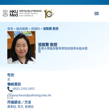
首頁
>
臨床服務
>
病理科
>
張雅賢 教授
張雅賢 教授
香港大學臨床醫學學院病理學系臨床教
授
性別
女
聯絡資訊
(852) 2255-2657
anycheun@pathology.hku.hk
所操語言／方言
廣東話, 英文, 普通話