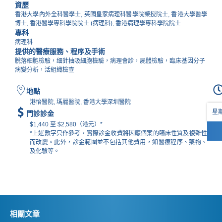
資歷
香港大學內外全科醫學士, 英國皇家病理科醫學院榮授院士, 香港大學醫學
博士, 香港醫學專科學院院士 (病理科), 香港病理學專科學院院士
專科
病理科
提供的醫療服務、程序及手術
脫落細胞檢驗，细針抽吸細胞檢驗，病理會診，屍體檢驗，臨床基因分子
病變分析，活組織檢查
地點
港怡醫院, 瑪麗醫院, 香港大學深圳醫院
星期
門診診金
$1,440 至 $2,580（港元）*
*上述數字只作參考，實際診金收費將因應個案的臨床性質及複雜性
而改變。此外，診金範圍並不包括其他費用，如醫療程序、藥物、
及化驗等。​
相關文章