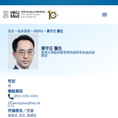
首頁
>
臨床服務
>
麻​醉科
>
黃守正 醫生
黃守正 醫生
香港大學臨床醫學學院麻醉學系臨床副
教授
性別
男
聯絡資訊
(852) 2255-3303
wongstan@hku.hk
所操語言／方言
廣東話, 英文, 普通話