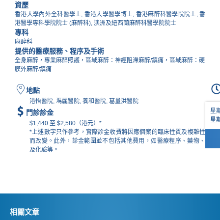
資歷
香港大學內外全科醫學士, 香港大學醫學博士, 香港麻醉科醫學院院士, 香
港醫學專科學院院士 (麻醉科), 澳洲及紐西蘭麻醉科醫學院院士
專科
麻醉科
提供的醫療服務、程序及手術
全身麻醉，專業麻醉照護，區域麻醉：神經阻滯麻醉/鎮痛，區域麻醉：硬
膜外麻醉/鎮痛
地點
港怡醫院, 瑪麗醫院, 養和醫院, 葛量洪醫院
星期
門診診金
星期
$1,440 至 $2,580（港元）*
*上述數字只作參考，實際診金收費將因應個案的臨床性質及複雜性
而改變。此外，診金範圍並不包括其他費用，如醫療程序、藥物、
及化驗等。​
相關文章