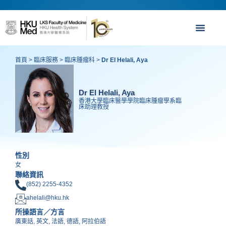
首頁
>
臨床服務
>
臨床腫瘤科
>
Dr El Helali, Aya
Dr El Helali, Aya
香港大學臨床醫學學院臨床腫瘤學系臨
床助理教授
性別
女
聯絡資訊
(852) 2255-4352
ahelali@hku.hk
所操語言／方言
廣東話, 英文, 法語, 德語, 阿拉伯語