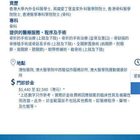
資歷
香港大學內外全科醫學士, 英國愛丁堡皇家外科醫學院院士, 香港骨科醫學
院院士, 香港醫學專科學院院士 (骨科)
專科
骨科
提供的醫療服務、程序及手術
骨折的手術治療 (上肢及下肢)，骨折的手術治療 (盆骨及寛臼)，骨缺損的
骨移植手術或骨延長手術 (上肢及下肢)，全關節置換術 (肩關節，肘關
節，寬關節，膝關節)，韌帶修補術，截骨術 (上肢及下肢)
地點
港怡醫院, 港大醫學院中西醫協作服務診所, 港大醫學院運動健康診
所
星期
門診診金
$1,440 至 $2,580（港元）*
*上述數字只作參考，實際診金收費將因應個案的臨床性質及複雜性
而改變。此外，診金範圍並不包括其他費用，如醫療程序、藥物、
及化驗等。​