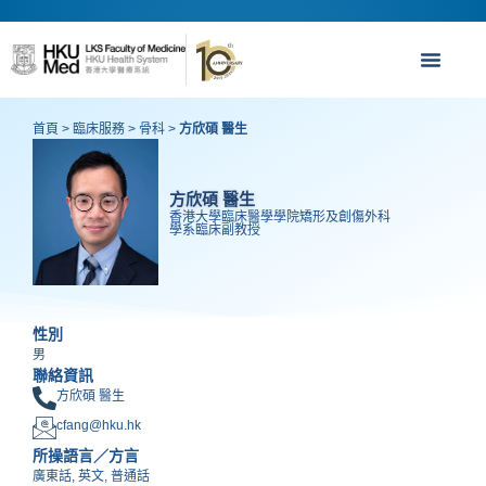
首頁
>
臨床服務
>
骨科
>
方欣碩 醫生
方欣碩 醫生
香港大學臨床醫學學院矯形及創傷外科
學系臨床副教授
性別
男
聯絡資訊
方欣碩 醫生
cfang@hku.hk
所操語言／方言
廣東話, 英文, 普通話