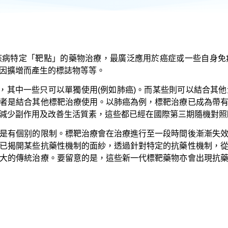
疾病特定「靶點」的藥物治療，最廣泛應用於癌症或一些自身免
因擴增而產生的標誌物等等。
種，其中一些只可以單獨使用(例如肺癌)。而某些則可以結合其
者是結合其他標靶治療使用。以肺癌為例，標靶治療已成為帶
減少副作用及改善生活質素，這些都已經在國際第三期隨機對照
是有個别的限制。標靶治療會在治療進行至一段時間後漸漸失
已揭開某些抗藥性機制的面紗，透過針對特定的抗藥性機制，
大的傳統治療。要留意的是，這些新一代標靶藥物亦會出現抗