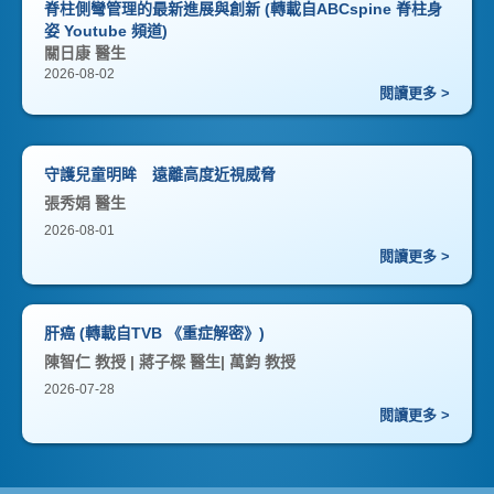
脊柱側彎管理的最新進展與創新 (轉載自ABCspine 脊柱身
姿 Youtube 頻道)
關日康 醫生
2026-08-02
閱讀更多 >
守護兒童明眸 遠離高度近視威脅
張秀娟 醫生
2026-08-01
閱讀更多 >
肝癌 (轉載自TVB 《重症解密》)
陳智仁 教授 | 蔣子樑 醫生| 萬鈞 教授
2026-07-28
閱讀更多 >