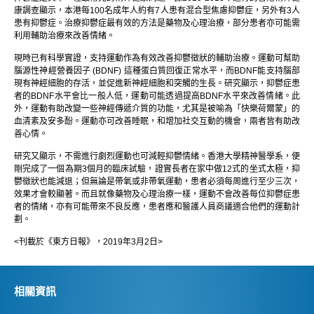
康調查顯示，本港每100名成年人約有7人患有混合型焦慮抑鬱症，另外有3人
患有抑鬱症。治療抑鬱症最有效的方法是藥物及心理治療，部分患者亦可能需
利用輔助治療來改善情緒。
現時已有科學實證，支持運動作為有效改善抑鬱徵狀的輔助治療。運動可幫助
腦源性神經營養因子 (BDNF) 這種蛋白質回復正常水平，而BDNF能支持腦部
現有神經細胞的存活，並促進新神經細胞和突觸的生長。研究顯示，抑鬱症患
者的BDNF水平會比一般人低，運動可能透過提高BDNF水平來改善情緒。此
外，運動有助改變一些神經傳遞介質的功能，尤其是被喻為「快樂荷爾蒙」的
血清素及安多酚。運動亦可改善睡眠，和增加社交互動的機會，兩者皆有助改
善心情。
研究又顯示，不需進行劇烈運動也可減輕抑鬱情緒。香港大學精神醫學系，便
剛完成了一個為期3個月的臨床試驗，證實長者在家中做12式的坐式太極，抑
鬱徵狀也能減退；但無論是帶氧或非帶氧運動，患者必須每周進行至少三次，
效果才會較顯著。而且就像藥物及心理治療一樣，運動不會改善每位抑鬱症患
者的情緒，亦有可能帶來不良反應，患者應和醫護人員商議適合他們的運動計
劃。
<刊載於《東方日報》，2019年3月2日>
相關資訊