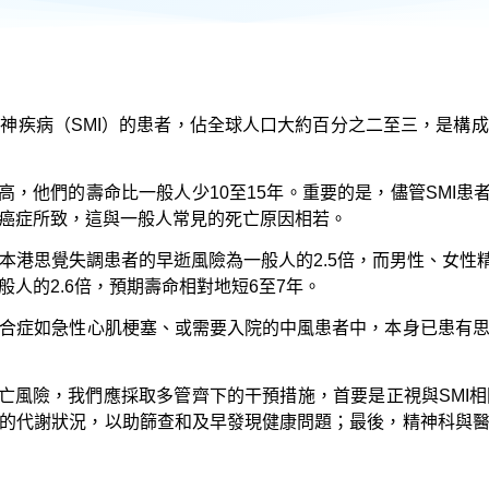
神疾病（SMI）的患者，佔全球人口大約百分之二至三，是構
高，他們的壽命比一般人少10至15年。重要的是，儘管SMI患
癌症所致，這與一般人常見的死亡原因相若。
港思覺失調患者的早逝風險為一般人的2.5倍，而男性、女性精神
人的2.6倍，預期壽命相對地短6至7年。
合症如急性心肌梗塞、或需要入院的中風患者中，本身已患有
死亡風險，我們應採取多管齊下的干預措施，首要是正視與SMI
患者的代謝狀況，以助篩查和及早發現健康問題；最後，精神科與