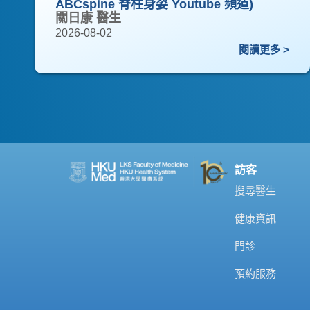
ABCspine 脊柱身姿 Youtube 頻道)
關日康 醫生
2026-08-02
閱讀更多 >
訪客
搜尋醫生
健康資訊
門診
預約服務