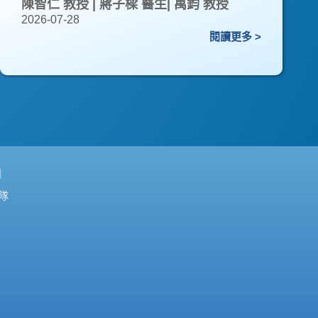
陳智仁 教授 | 蔣子樑 醫生| 萬鈞 教授
2026-07-28
閱讀更多 >
們
隊