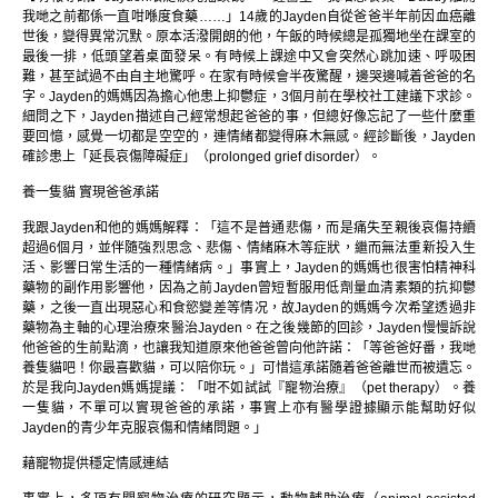
我哋之前都係一直咁喺度食藥……」14歲的Jayden自從爸爸半年前因血癌離
世後，變得異常沉默。原本活潑開朗的他，午飯的時候總是孤獨地坐在課室的
最後一排，低頭望着桌面發呆。有時候上課途中又會突然心跳加速、呼吸困
難，甚至試過不由自主地驚呼。在家有時候會半夜驚醒，邊哭邊喊着爸爸的名
字。Jayden的媽媽因為擔心他患上抑鬱症，3個月前在學校社工建議下求診。
細問之下，Jayden描述自己經常想起爸爸的事，但總好像忘記了一些什麼重
要回憶，感覺一切都是空空的，連情緒都變得麻木無感。經診斷後，Jayden
確診患上「延長哀傷障礙症」（prolonged grief disorder）。
養一隻貓 實現爸爸承諾
我跟Jayden和他的媽媽解釋：「這不是普通悲傷，而是痛失至親後哀傷持續
超過6個月，並伴隨強烈思念、悲傷、情緒麻木等症狀，繼而無法重新投入生
活、影響日常生活的一種情緒病。」事實上，Jayden的媽媽也很害怕精神科
藥物的副作用影響他，因為之前Jayden曾短暫服用低劑量血清素類的抗抑鬱
藥，之後一直出現惡心和食慾變差等情况，故Jayden的媽媽今次希望透過非
藥物為主軸的心理治療來醫治Jayden。在之後幾節的回診，Jayden慢慢訴說
他爸爸的生前點滴，也讓我知道原來他爸爸曾向他許諾：「等爸爸好番，我哋
養隻貓吧！你最喜歡貓，可以陪你玩。」可惜這承諾隨着爸爸離世而被遺忘。
於是我向Jayden媽媽提議：「咁不如試試『寵物治療』（pet therapy）。養
一隻貓，不單可以實現爸爸的承諾，事實上亦有醫學證據顯示能幫助好似
Jayden的青少年克服哀傷和情緒問題。」
藉寵物提供穩定情感連結