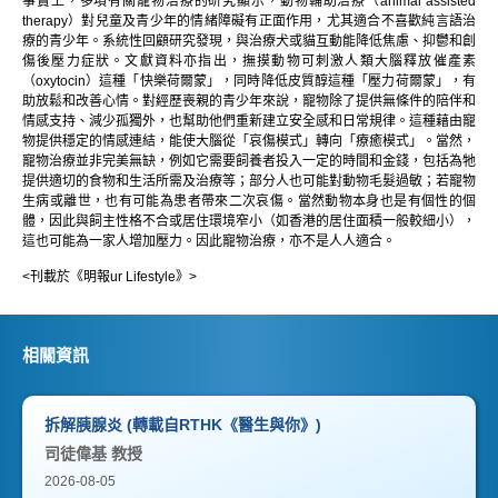
事實上，多項有關寵物治療的研究顯示，動物輔助治療（animal assisted
therapy）對兒童及青少年的情緒障礙有正面作用，尤其適合不喜歡純言語治
療的青少年。系統性回顧研究發現，與治療犬或貓互動能降低焦慮、抑鬱和創
傷後壓力症狀。文獻資料亦指出，撫摸動物可刺激人類大腦釋放催產素
（oxytocin）這種「快樂荷爾蒙」，同時降低皮質醇這種「壓力荷爾蒙」，有
助放鬆和改善心情。對經歷喪親的青少年來說，寵物除了提供無條件的陪伴和
情感支持、減少孤獨外，也幫助他們重新建立安全感和日常規律。這種藉由寵
物提供穩定的情感連結，能使大腦從「哀傷模式」轉向「療癒模式」。當然，
寵物治療並非完美無缺，例如它需要飼養者投入一定的時間和金錢，包括為牠
提供適切的食物和生活所需及治療等；部分人也可能對動物毛髮過敏；若寵物
生病或離世，也有可能為患者帶來二次哀傷。當然動物本身也是有個性的個
體，因此與飼主性格不合或居住環境窄小（如香港的居住面積一般較細小），
這也可能為一家人增加壓力。因此寵物治療，亦不是人人適合。
<刊載於《明報ur Lifestyle》>
相關資訊
拆解胰腺炎 (轉載自RTHK《醫生與你》)
司徒偉基 教授
2026-08-05