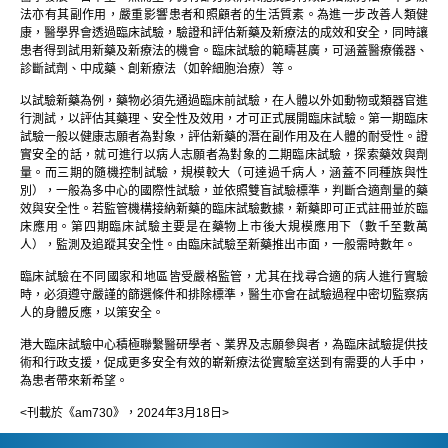
法亦有其副作用，嚴重影響患者和照顧者的生活質素。為進一步改善人類健
康，醫學界會透過臨床試驗，驗證和評估新藥及新療法的成效和安全，同時讓
患者得到試用新藥及新療法的機會。臨床試驗的範疇甚廣，可涵蓋醫療儀器、
診斷試劑、中成藥、創新療法（如幹細胞治療）等。
以試驗新藥為例，藥物必須先通過臨床前試驗，在人體以外如動物或類器官進
行測試，以評估其藥理、安全性及效用，才可正式展開臨床試驗。第一期臨床
試驗一般以健康志願者為對象，評估新藥的潛在副作用及在人體的耐受性。證
實安全的話，就可進行以病人志願者為對象的二期臨床試驗，探索藥效與劑
量。而三期的隨機控制試驗，規模較大（可達過千病人，涵蓋不同種族與性
別），一般為多中心的國際性試驗，並依照雙盲試驗標準，判斷合適劑量的藥
效與安全性。若監管機構接納新藥的臨床試驗數據，新藥即可正式註冊並於臨
床應用。第四期臨床試驗主要是在藥物上市後大規模應用下（數千至數萬
人），監測及追蹤其安全性。由臨床試驗至新藥推出市面，一般需時數年。
臨床試驗在不同國家和地區皆受嚴格監管，尤其在找尋合適的病人進行實驗
時，必須遵守嚴謹的篩選條件和排除標準，醫生亦會在試驗過程中密切監察病
人的身體反應，以策安全。
港大臨床試驗中心積極聯繫醫研學者、業界及志願參與者，為臨床試驗提供技
術和行政支援，促成更多安全有效的嶄新療法從實驗室送到有需要的人手中，
為患者帶來新希望。
<刊載於《am730》，2024年3月18日>