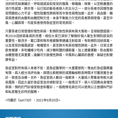
況的研究結果顯示，呼吸道感染如常見的傷風、喉嚨痛、咳嗽，以至較嚴重的
流行性感冒、肺炎等，佔已知診斷長者病人的五分之一。部分長者亦因慢性器
官問題如心力不足、慢性阻塞性肺病等而令急性病情加劇。此外，高血壓、糖
尿病患者的血壓和血糖控制欠佳、本身平衡能力欠佳的長者跌倒受傷，甚至中
風、心臟病等，均是長者使用急症室的常見原因。
只要長者日常管理好慢性疾病，對預防急性疾病有莫大幫助。全球經歷超過一
年2019冠狀病毒病的洗禮，相信大家已深刻了解做好個人衞生對預防感染的
重要性。勤洗手、戴口罩和每年根據醫學建議注射疫苗，有助預防冠狀病毒，
以及常見的傷風感冒、喉嚨發炎、甚至肺炎和其他慢性肺病。此外，日常注意
飲食健康，多吃纖維少吃肉、減少糖和鹽的攝取量，加上適量運動，對血壓和
血糖管理尤其重要；遠離可引致慢性肺病、中風和心臟病的香煙，無疑也對健
康有益。
急症室對所有病人來者不拒，是急症醫學的一大重要原則。惟由於急症服務量
有限，病人經分流評估後，病情比較輕微的或需輪候較長時間才可獲見醫生會
診、檢查及治療。另外，急症室病人數目一般較多，大量病人聚集會有較大感
染風險，因此久留於急症室並非絕對安全。一般情況下，病人可因應自身慢性
疾病，預約於門診接受檢查和覆診；一般輕微毛病也可以使用公立普通科門診
和私家醫生診所的服務。
<刊載於《am730》，2021年6月20日>