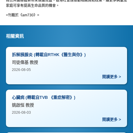
為公共醫療體系帶來長遠效益。香港社會應推動相關資助政策，讓更多病童及
家庭可享有提高生命品質的機會。
<刊載於《am730》>
相關資訊
拆解胰腺炎 (轉載自RTHK《醫生與你》)
司徒偉基 教授
2026-08-05
閱讀更多 >
心臟病 (轉載自TVB 《重症解密》)
姚啟恒 教授
2026-08-03
閱讀更多 >