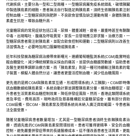
代謝疾病，主要分為一型和二型兩種。一型糖尿病屬免疫系統錯亂，破壞胰臟
中製造胰島素的細胞，患者無法自行製造足夠胰島素，須終生依賴胰島素注射
控制血糖。二型糖尿病則與肥胖、不良飲食習慣及缺乏運動有關，身體對胰島
素產生抗拒，導致血糖升高。
兒童糖尿病的常見症狀包括口渴、尿頻、體重減輕、疲倦，嚴重時甚至有酮酸
中毒，出現嘔吐、腹痛及呼吸異常，家長一旦發現應立即求醫。治療方面，一
型糖尿病患者需注射胰島素，並配合飲食控制和運動；二型糖尿病則以改善生
活習慣為主，必要時加用口服藥物或胰島素。
近年科技發展為糖尿病治療帶來新曙光。連續葡萄糖監測系統(CGM)能實時追
蹤血糖變化，減少傳統頻繁指尖採血的痛苦，並提供血糖趨勢數據，協助患者
及醫生更精準調節治療方案。而「胰島素泵」則是一種可持續輸注胰島素的電
子裝置，模擬人體自然分泌，讓患者更靈活控制血糖，減少低血糖風險。
更先進的是將CGM與胰島素泵互通，形成閉環系統(人工胰腺)。CGM即時傳
送血糖數據給胰島素泵，系統自動計算並調整胰島素分量，維持血糖穩定，提
升患者生活質素和血糖控制效果，降低併發症風險。然而，香港此類閉環系統
普及率低，費用高昂。現時政府及慈善機構如兒童糖尿協會，雖有部分資助
CGM設備，但CGM、胰島素泵及閉環系統尚未納入廣泛資助範圍，令患者無
法全面受惠。
隨著兒童糖尿病患者數量增加，尤其是一型糖尿病患者須終生依賴胰島素治
療，透過先進的CGM與胰島素泵閉環技術，患者可獲得更精準、安全的血糖
控制，避免嚴重併發症帶來的長遠醫療成本。這不僅改善患者生活質素，更能