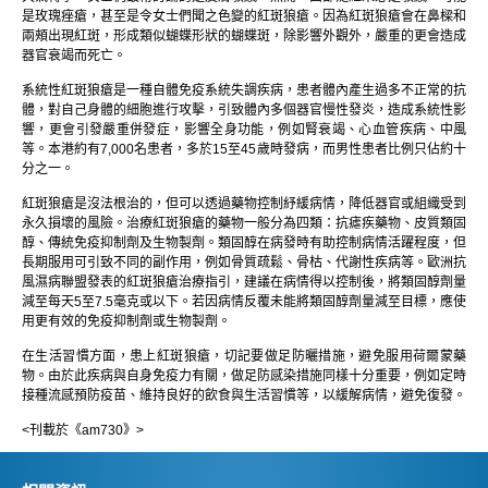
是玫瑰痤瘡，甚至是令女士們聞之色變的紅斑狼瘡。因為紅斑狼瘡會在鼻樑和
兩頰出現紅斑，形成類似蝴蝶形狀的蝴蝶斑，除影響外觀外，嚴重的更會造成
器官衰竭而死亡。
系統性紅斑狼瘡是一種自體免疫系統失調疾病，患者體內產生過多不正常的抗
體，對自己身體的細胞進行攻擊，引致體內多個器官慢性發炎，造成系統性影
響，更會引發嚴重併發症，影響全身功能，例如腎衰竭、心血管疾病、中風
等。本港約有7,000名患者，多於15至45歲時發病，而男性患者比例只佔約十
分之一。
紅斑狼瘡是沒法根治的，但可以透過藥物控制紓緩病情，降低器官或組織受到
永久損壞的風險。治療紅斑狼瘡的藥物一般分為四類：抗瘧疾藥物、皮質類固
醇、傳統免疫抑制劑及生物製劑。類固醇在病發時有助控制病情活躍程度，但
長期服用可引致不同的副作用，例如骨質疏鬆、骨枯、代謝性疾病等。歐洲抗
風濕病聯盟發表的紅斑狼瘡治療指引，建議在病情得以控制後，將類固醇劑量
減至每天5至7.5毫克或以下。若因病情反覆未能將類固醇劑量減至目標，應使
用更有效的免疫抑制劑或生物製劑。
在生活習慣方面，患上紅斑狼瘡，切記要做足防曬措施，避免服用荷爾蒙藥
物。由於此疾病與自身免疫力有關，做足防感染措施同樣十分重要，例如定時
接種流感預防疫苗、維持良好的飲食與生活習慣等，以緩解病情，避免復發。
<刊載於《am730》>