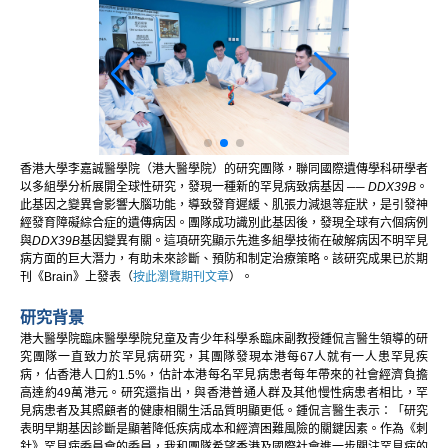
香港大學李嘉誠醫學院（港大醫學院）的研究團隊，聯同國際遺傳學科研學者
以多組學分析展開全球性研究，發現一種新的罕見病致病基因 ──
DDX39B
。
此基因之變異會影響大腦功能，導致發育遲緩、肌張力減退等症狀，是引發神
經發育障礙綜合症的遺傳病因。團隊成功識別此基因後，發現全球有六個病例
與
DDX39B
基因變異有關。這項研究顯示先進多組學技術在破解病因不明罕見
病方面的巨大潛力，有助未來診斷、預防和制定治療策略。該研究成果已於期
刊《Brain》上發表（
按此瀏覽期刊文章
）。
研究背景
港大醫學院臨床醫學學院兒童及青少年科學系臨床副教授鍾侃言醫生領導的研
究團隊一直致力於罕見病研究，其團隊發現本港每67人就有一人患罕見疾
病，佔香港人口約1.5%，估計本港每名罕見病患者每年帶來的社會經濟負擔
高達約49萬港元。研究還指出，與香港普通人群及其他慢性病患者相比，罕
見病患者及其照顧者的健康相關生活品質明顯更低。鍾侃言醫生表示：「研究
表明早期基因診斷是顯著降低疾病成本和經濟困難風險的關鍵因素。作為《刺
針》罕見病委員會的委員，我和團隊希望香港及國際社會進一步關注罕見病的