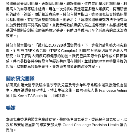
多組學涵蓋基因組學、表觀基因組學、轉錄組學、蛋白質組學和代謝組學，利
用病人的血液等臨床組織，可在一次分析中廣泛涵蓋多種人類疾病，從而研發
新的篩查、診斷、預防和治療策略。鍾侃言醫生指出，這項研究結合轉錄組學
和基因組學，有助提高整體診斷率。他表示：「這種多組學研究方法不僅有助
於加深我們對罕見病的理解，並揭示導致該疾病的潛在遺傳因素，為根據特定
基因特徵制定創新治療策略奠定基礎，有助改善香港乃至全球患者的臨床治療
效果。」
鍾侃言醫生續指：「識別出
DDX39B
基因變異後，下一步我們計劃擴大研究範
圍，針對與 TREX 複合體（TREX Complex）相關的其他基因展開更深入的
研究，以了解對人類疾病和健康的影響。我們已與國際合作夥伴成立國際聯
盟，共同尋找各種神經發育障礙的共同潛在機制，並針對病理生理特徵重複的
疾病，以期提高診斷準確性，並為患者開發靶向治療方案。」
關於研究團隊
該研究由港大醫學院臨床醫學學院兒童及青少年科學系臨床副教授鍾侃言醫
生、助理講師麥駿宇博士、博士生崔文俊、國際研究人員 Francesco Vetrini
博士與 Kevin T A Booth 博士共同領導。
鳴謝
本研究由香港的弱能兒童護助會、醫療衞生研究基金、委託兒科研究項目、以
及印弟安納波里斯的印第安那大學 Grand Challenge Precision Health 聯合
資助。