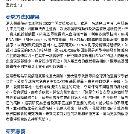
重要性。」
研究方法和結果
港大醫學院研究團隊於2022年開展這項研究，本港一名幼兒出生時已有肌張
力不足問題，因而無法自主進食，及後亦發現有動作及語言發展遲緩情況，惟
一直未能診斷病因。研究團隊取得病人血液樣本後，利用多組學技術，包括
RNA 測序（RNA-seq）和蛋白質組學，對人類基因變異的整體概況進行優先
排序，以識別致病變異基因。在這項研究中，RNA 測序分析轉錄組特徵，並
識別出異常的RNA 剪接特徵，顯示
DDX39B
基因變異是新型神經發育障礙綜
合症的遺傳病因。在其中一項實驗中，研究團隊發現刪除
DDX39B
基因的斑馬
魚出現頭部細小、魚身短小等病徵，與人類患者的症狀極為相似，顯示該基因
變異在不同物種身上會引致相似病徵。
這項發現為罕見病研究帶來重大突破，港大醫學院團隊與全球其他遺傳學學者
合作，發現全球有六名患者有
DDX39B
基因變異。患者來自香港、美國、英
國、愛爾蘭等地，他們均有肌張力減退的病徵，亦常伴有不同程度的身材矮
小、發育遲緩、癲癇等症狀。鍾侃言醫生表示：「這是全球首次發現這個新型
神經發育障礙綜合症，這些患者多年來面對病因不明的困境，如今終於了解自
己的病因，這項研究為患者及其家庭提供了重要的資訊，減少臨床的不確定
性，並可緩解家長的焦慮情緒，為病人帶來一絲安慰。我希望這項研究能為醫
學界開啟新的研究方向，未來開發針對性的診斷和治療方案，幫助更多類似患
者獲得適當的支持和幫助。」
研究意義