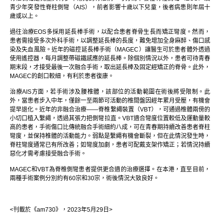
青少年突發性脊柱側彎（AIS），前者影響十歲以下兒童，後者病患則年屆十
歲或以上。
過往治療EOS多採用延長棒手術，以配合患者脊骨生長而矯正彎度。然而，
患者需接受多次外科手術，以調整延長棒的長度，難免增加全身麻醉、傷口感
染及失血風險。近年的磁控延長棒手術（MAGEC）讓醫生可於患者體外透過
使用遙控器，每月調整帶磁鐵感應的延長棒。除個別情況以外，患者可待青春
期末段，才接受最後一次融合手術，取出延長棒及固定經矯正的脊骨。此外，
MAGEC的創口較細，有利於患者復康。
治療AIS方面，若手術涉及腰椎體，該部位的活動範圍在術後將受限制。此
外，當患者步入中年，僅餘一至兩節可活動的椎間盤因經年累月受壓，有機會
提早退化。近年的非融合治療——脊椎繫繩裝置（VBT），可通過椎體兩傍的
小切口植入繫繩，透過其張力把側彎拉直。VBT適合彎度位置較低及運動量較
高的患者，手術傷口比傳統融合手術細約八成，可在青春期持續改善患者脊柱
彎度，並保持椎體的活動能力。弱點是繫繩有機會斷裂，但在此情況發生時，
脊柱彎度通常已有所改善；如彎度加劇，患者可配戴支架作矯正；若情況持續
惡化才需考慮接受融合手術。
MAGEC和VBT為脊椎側彎患者提供更合適的治療選擇。在本港，直至目前，
兩種手術案例分別約有60宗和30宗，術後情況大致良好。
<刊載於《am730》，2023年5月29日>