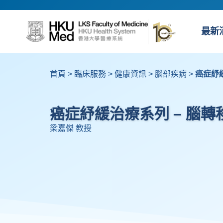
最新
首頁
>
臨床服務
>
健康資訊
>
腦部疾病
>
癌症紓緩
癌症紓緩治療系列 – 腦轉移
梁嘉傑 教授