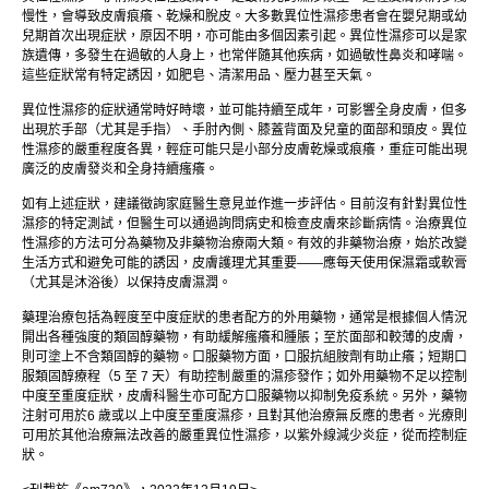
慢性，會導致皮膚痕癢、乾燥和脫皮。大多數異位性濕疹患者會在嬰兒期或幼
兒期首次出現症狀，原因不明，亦可能由多個因素引起。異位性濕疹可以是家
族遺傳，多發生在過敏的人身上，也常伴隨其他疾病，如過敏性鼻炎和哮喘。
這些症狀常有特定誘因，如肥皂、清潔用品、壓力甚至天氣。
異位性濕疹的症狀通常時好時壞，並可能持續至成年，可影響全身皮膚，但多
出現於手部（尤其是手指）、手肘內側、膝蓋背面及兒童的面部和頭皮。異位
性濕疹的嚴重程度各異，輕症可能只是小部分皮膚乾燥或痕癢，重症可能出現
廣泛的皮膚發炎和全身持續瘙癢。
如有上述症狀，建議徵詢家庭醫生意見並作進一步評估。目前沒有針對異位性
濕疹的特定測試，但醫生可以通過詢問病史和檢查皮膚來診斷病情。治療異位
性濕疹的方法可分為藥物及非藥物治療兩大類。有效的非藥物治療，始於改變
生活方式和避免可能的誘因，皮膚護理尤其重要——應每天使用保濕霜或軟膏
（尤其是沐浴後）以保持皮膚濕潤。
藥理治療包括為輕度至中度症狀的患者配方的外用藥物，通常是根據個人情況
開出各種強度的類固醇藥物，有助緩解瘙癢和腫脹；至於面部和較薄的皮膚，
則可塗上不含類固醇的藥物。口服藥物方面，口服抗組胺劑有助止癢；短期口
服類固醇療程（5 至 7 天）有助控制嚴重的濕疹發作；如外用藥物不足以控制
中度至重度症狀，皮膚科醫生亦可配方口服藥物以抑制免疫系統。另外，藥物
注射可用於6 歲或以上中度至重度濕疹，且對其他治療無反應的患者。光療則
可用於其他治療無法改善的嚴重異位性濕疹，以紫外線減少炎症，從而控制症
狀。