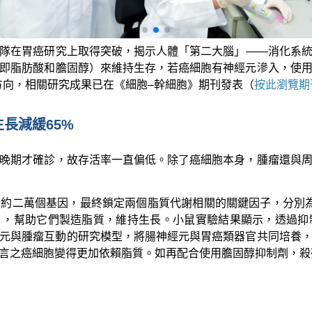
隊在胃癌研究上取得突破，揭示人體「第二大腦」——消化系
即脂肪酸和膽固醇）來維持生存，若癌細胞有神經元滲入，使
方向，相關研究成果已在《細胞–幹細胞》期刊發表（
按此瀏覽期
長減緩65%
晚期才確診，故存活率一直偏低。除了癌細胞本身，腫瘤還與
約二萬個基因，最終鎖定兩個脂質代謝相關的關鍵因子，分別為
」，幫助它們製造脂質，維持生長。小鼠實驗結果顯示，透過
經元與腫瘤互動的研究模型，將腸神經元與胃癌類器官共同培養
言之癌細胞變得更加依賴脂質。如再配合使用膽固醇抑制劑，殺死