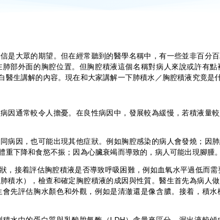
相信是大眾的期望。但在經常聽到的醫學名稱中，有一些並非百分百
在肺部外面的胸腔位置。但胸腔積液這個名稱對病人來說或許有點
白醫生講解的內容。現在和大家講解一下肺積水／胸腔積液究竟是
性病因通常較令人擔憂。在良性病因中，發展較為緩慢，若積液量較
不同病因，也可能出現其他症狀。例如胸腔感染的病人會發燒；因肺
體重下降和食慾不振；因為心臟衰竭而導致的，病人可能出現腳腫
狀，接着評估胸腔積液是否導致呼吸困難，例如血氧水平過低而需
抽肺積水），檢查和確定胸腔積液的成因與性質。醫生首先為病人做
生會先評估胸水顏色和外觀，例如是清澈還是像含膿。接着，積水
測積水中的蛋白質與乳酸脫氫酶（LDH）含量來區分。漏出液較傾