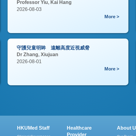
Professor Yiu, Kai Hang
2026-08-03
More >
守護兒童明眸 遠離高度近視威脅
Dr Zhang, Xiujuan
2026-08-01
More >
HKUMed Staff
Healthcare
About U
Provider