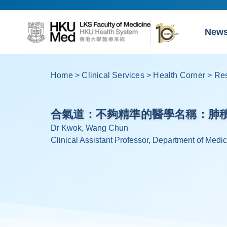
New
Home
>
Clinical Services
>
Health Corner
>
Res
合氣道：不夠精準的醫學名稱：肺
Dr Kwok, Wang Chun
Clinical Assistant Professor, Department of Medic