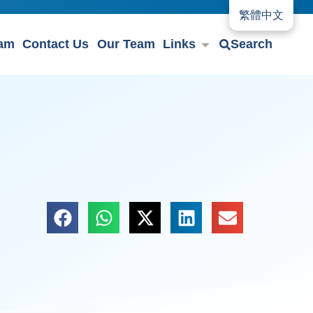
繁體中文
eam
Contact Us
Our Team
Links
Search