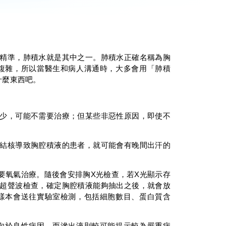
精準，肺積水就是其中之一。肺積水正確名稱為胸
複雜，所以當醫生和病人溝通時，大多會用「肺積
什麼東西吧。
少，可能不需要治療；但某些非惡性原因，即使不
結核導致胸腔積液的患者，就可能會有晚間出汗的
。
要氧氣治療。隨後會安排胸X光檢查，若X光顯示存
超聲波檢查，確定胸腔積液能夠抽出之後，就會放
樣本會送往實驗室檢測，包括細胞數目、蛋白質含
向於良性病因，而滲出液則較可能提示較為嚴重病