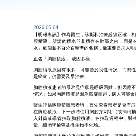
2026-05-04
【明報專訊】作為醫生，診斷和治療必須正確，
腔積液，所謂的積水並非積存在肺部之內，而是
水」這個並不百分百精準的名稱，最重要是病人明
正名「胸腔積液」 成因多樣
胸腔積液原因有很多，可能源於良性情况，而惡
是癌症，仍需要及早治療。
胸腔積液患者的最常見症狀是呼吸困難，但因應
情况；如果胸腔積液是因為癌症而起，病人可能會
醫生評估胸腔積液患者時，首先查看患者是否有症
在胸腔積液，下一步將使用胸腔穿刺術（或簡稱
入針筒或導管抽取胸腔積液。在抽取過程中，醫
量、細胞學檢查及微生物學化驗。
胸腔積液可大致分為漏出液與滲出液，可透過檢