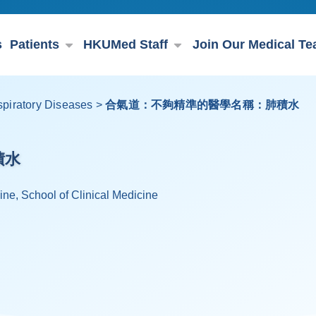
s
Patients
HKUMed Staff
Join Our Medical T
piratory Diseases
>
合氣道：不夠精準的醫學名稱：肺積水
積水
ine, School of Clinical Medicine