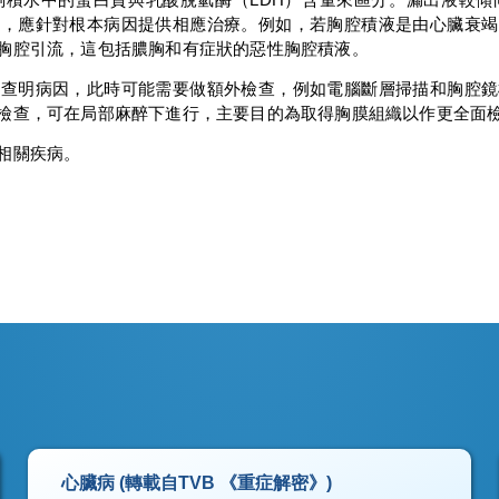
因，應針對根本病因提供相應治療。例如，若胸腔積液是由心臟衰竭
胸腔引流，這包括膿胸和有症狀的惡性胸腔積液。
術查明病因，此時可能需要做額外檢查，例如電腦斷層掃描和胸腔鏡
檢查，可在局部麻醉下進行，主要目的為取得胸膜組織以作更全面
相關疾病。
心臟病 (轉載自TVB 《重症解密》)