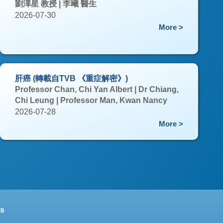
劉澤星 教授 | 李曦 醫生
2026-07-30
More >
肝癌 (轉載自TVB 《重症解密》)
Professor Chan, Chi Yan Albert | Dr Chiang,
Chi Leung | Professor Man, Kwan Nancy
2026-07-28
More >
s