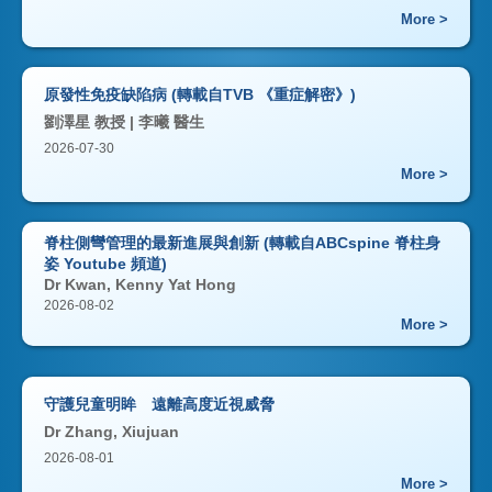
More >
原發性免疫缺陷病 (轉載自TVB 《重症解密》)
劉澤星 教授 | 李曦 醫生
2026-07-30
More >
脊柱側彎管理的最新進展與創新 (轉載自ABCspine 脊柱身
姿 Youtube 頻道)
Dr Kwan, Kenny Yat Hong
2026-08-02
More >
守護兒童明眸 遠離高度近視威脅
Dr Zhang, Xiujuan
2026-08-01
More >