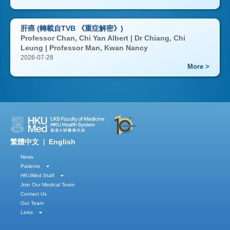
肝癌 (轉載自TVB 《重症解密》)
Professor Chan, Chi Yan Albert | Dr Chiang, Chi
Leung | Professor Man, Kwan Nancy
2026-07-28
More >
繁體中文
English
|
News
Patients
HKUMed Staff
Join Our Medical Team
Contact Us
Our Team
Links