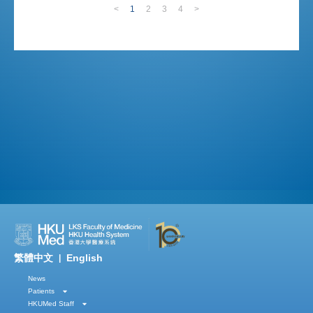
<
1
2
3
4
>
繁體中文
English
|
News
Patients
HKUMed Staff