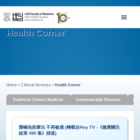
Health Corner
Home
>
Clinical Services
>
Health Corner
Traditional Chinese Medicine
Communicable Diseases
Imm
塵蟎免疫療法 不再敏感 (轉載自Hoy TV -《健康關注
組第 490 集》頻道)