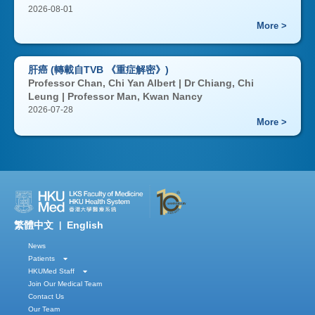
2026-08-01
More >
肝癌 (轉載自TVB 《重症解密》)
Professor Chan, Chi Yan Albert | Dr Chiang, Chi
Leung | Professor Man, Kwan Nancy
2026-07-28
More >
繁體中文
English
|
News
Patients
HKUMed Staff
Join Our Medical Team
Contact Us
Our Team