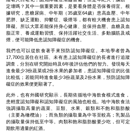
定壞嗎？其中一個重要因素，是要看身體是否保養得宜。根
據研究，患糖尿病、中年期（35歲至64歲）患高血壓、中年
肥胖、缺乏運動、抑鬱症、吸煙等，都有較大機會患上認知
障礙。所以大眾若能保持身心健康、並保持血壓、血糖及血
脂正常、養成運動習慣、保持活躍社交生活、多動腦筋及戒
煙，便可能降低患認知障礙症的機會。
我們也可以從飲食著手來預防認知障礙症。本地學者曾為
17,700位居住在社區、未有患上認知障礙症的長者進行追蹤
調查，分別在研究開始時及6年後評估他們的智力。發現每天
進食最少3份蔬菜或2份水果的參加者，患認知障礙症的比值
比較低；若能同時進食最少3份蔬菜及2份水果，預防認知障
礙症的效果便更顯著了。
此外，也有外國研究顯示，長期依循地中海飲食模式進食，
患輕度認知障礙和認知障礙症的風險也較低。地中海飲食法
強調攝取高量的蔬菜、豆類、水果、穀類和不飽和脂肪酸
（主要為橄欖油）；而魚類的攝取量為中等至較高；乳製品
的攝取量保持低至中等。肉類和飽和脂肪酸要少吃，但可定
期飲用適量的紅酒。