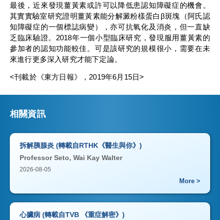
最後，近來發現薑黃素或許可以降低患認知障礙症的機會。
其實實驗室研究證明薑黃素能分解澱粉樣蛋白β斑塊（阿氏認
知障礙症的一個標誌病變），亦可抗氧化及消炎，但一直缺
乏臨床驗證。2018年一個小型臨床研究，發現服用薑黃素的
參加者的認知功能較佳。可是該研究的規模很小，需要在未
來進行更多深入研究才能下定論。
<刊載於《東方日報》，2019年6月15日>
相關資訊
拆解胰腺炎 (轉載自RTHK《醫生與你》)
Professor Seto, Wai Kay Walter
2026-08-05
More >
心臟病 (轉載自TVB 《重症解密》)