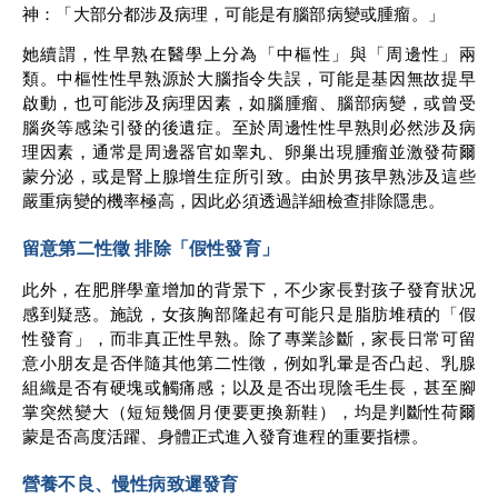
神：「大部分都涉及病理，可能是有腦部病變或腫瘤。」
她續謂，性早熟在醫學上分為「中樞性」與「周邊性」兩
類。中樞性性早熟源於大腦指令失誤，可能是基因無故提早
啟動，也可能涉及病理因素，如腦腫瘤、腦部病變，或曾受
腦炎等感染引發的後遺症。至於周邊性性早熟則必然涉及病
理因素，通常是周邊器官如睾丸、卵巢出現腫瘤並激發荷爾
蒙分泌，或是腎上腺增生症所引致。由於男孩早熟涉及這些
嚴重病變的機率極高，因此必須透過詳細檢查排除隱患。
留意第二性徵 排除「假性發育」
此外，在肥胖學童增加的背景下，不少家長對孩子發育狀况
感到疑惑。施說，女孩胸部隆起有可能只是脂肪堆積的「假
性發育」，而非真正性早熟。除了專業診斷，家長日常可留
意小朋友是否伴隨其他第二性徵，例如乳暈是否凸起、乳腺
組織是否有硬塊或觸痛感；以及是否出現陰毛生長，甚至腳
掌突然變大（短短幾個月便要更換新鞋），均是判斷性荷爾
蒙是否高度活躍、身體正式進入發育進程的重要指標。
營養不良、慢性病致遲發育