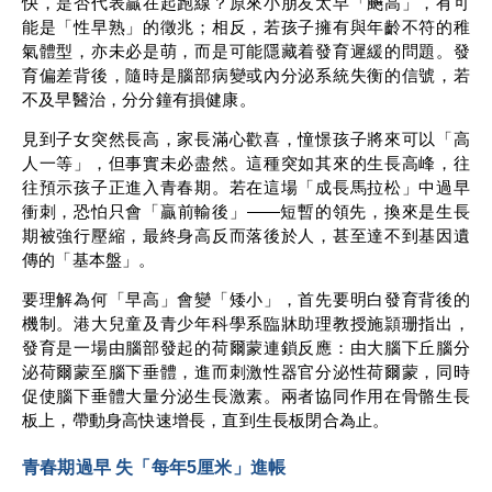
快，是否代表贏在起跑線？原來小朋友太早「飈高」，有可
能是「性早熟」的徵兆；相反，若孩子擁有與年齡不符的稚
氣體型，亦未必是萌，而是可能隱藏着發育遲緩的問題。發
育偏差背後，隨時是腦部病變或內分泌系統失衡的信號，若
不及早醫治，分分鐘有損健康。
見到子女突然長高，家長滿心歡喜，憧憬孩子將來可以「高
人一等」，但事實未必盡然。這種突如其來的生長高峰，往
往預示孩子正進入青春期。若在這場「成長馬拉松」中過早
衝刺，恐怕只會「贏前輸後」——短暫的領先，換來是生長
期被強行壓縮，最終身高反而落後於人，甚至達不到基因遺
傳的「基本盤」。
要理解為何「早高」會變「矮小」，首先要明白發育背後的
機制。港大兒童及青少年科學系臨牀助理教授施頴珊指出，
發育是一場由腦部發起的荷爾蒙連鎖反應：由大腦下丘腦分
泌荷爾蒙至腦下垂體，進而刺激性器官分泌性荷爾蒙，同時
促使腦下垂體大量分泌生長激素。兩者協同作用在骨骼生長
板上，帶動身高快速增長，直到生長板閉合為止。
青春期過早 失「每年5厘米」進帳