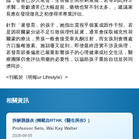
臨，發育已步入尾聲，生長板空間所剩無幾；若等到此時才
求醫，骨齡通常已大幅超前，藥物也幫不到太多。」建議家
長應在發現徵兆之初便尋求專業評估。
針對「遲發育」的孩子，她指出需視乎個案成因作干預。若
是因荷爾蒙分泌不足引致病理性延遲，通常會採取補充性荷
爾蒙的療法，男孩一般會接受睾丸酮注射，而女孩則會獲處
方口服雌激素。施頴珊又提到，即便最終證實不涉及病理，
若發育節奏偏差已嚴重影響孩子的心理健康或社交生活，醫
療團隊仍會評估用藥的必要性，以協助孩子重拾自信並與同
儕同步。
<刊載於《明報ur Lifestyle》>
相關資訊
拆解胰腺炎 (轉載自RTHK《醫生與你》)
Professor Seto, Wai Kay Walter
2026-08-05