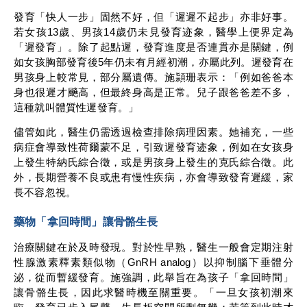
發育「快人一步」固然不好，但「遲遲不起步」亦非好事。
若女孩13歲、男孩14歲仍未見發育迹象，醫學上便界定為
「遲發育」。除了起點遲，發育進度是否連貫亦是關鍵，例
如女孩胸部發育後5年仍未有月經初潮，亦屬此列。遲發育在
男孩身上較常見，部分屬遺傳。施頴珊表示：「例如爸爸本
身也很遲才飈高，但最終身高是正常。兒子跟爸爸差不多，
這種就叫體質性遲發育。」
儘管如此，醫生仍需透過檢查排除病理因素。她補充，一些
病症會導致性荷爾蒙不足，引致遲發育迹象，例如在女孩身
上發生特納氏綜合徵，或是男孩身上發生的克氏綜合徵。此
外，長期營養不良或患有慢性疾病，亦會導致發育遲緩，家
長不容忽視。
藥物「拿回時間」讓骨骼生長
治療關鍵在於及時發現。對於性早熟，醫生一般會定期注射
性腺激素釋素類似物（GnRH analog）以抑制腦下垂體分
泌，從而暫緩發育。施強調，此舉旨在為孩子「拿回時間」
讓骨骼生長，因此求醫時機至關重要。「一旦女孩初潮來