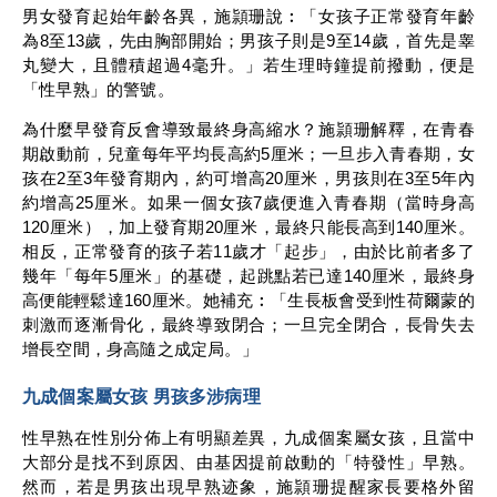
男女發育起始年齡各異，施頴珊說︰「女孩子正常發育年齡
為8至13歲，先由胸部開始；男孩子則是9至14歲，首先是睾
丸變大，且體積超過4毫升。」若生理時鐘提前撥動，便是
「性早熟」的警號。
為什麼早發育反會導致最終身高縮水？施頴珊解釋，在青春
期啟動前，兒童每年平均長高約5厘米；一旦步入青春期，女
孩在2至3年發育期內，約可增高20厘米，男孩則在3至5年內
約增高25厘米。如果一個女孩7歲便進入青春期（當時身高
120厘米），加上發育期20厘米，最終只能長高到140厘米。
相反，正常發育的孩子若11歲才「起步」，由於比前者多了
幾年「每年5厘米」的基礎，起跳點若已達140厘米，最終身
高便能輕鬆達160厘米。她補充︰「生長板會受到性荷爾蒙的
刺激而逐漸骨化，最終導致閉合；一旦完全閉合，長骨失去
增長空間，身高隨之成定局。」
九成個案屬女孩 男孩多涉病理
性早熟在性別分佈上有明顯差異，九成個案屬女孩，且當中
大部分是找不到原因、由基因提前啟動的「特發性」早熟。
然而，若是男孩出現早熟迹象，施頴珊提醒家長要格外留