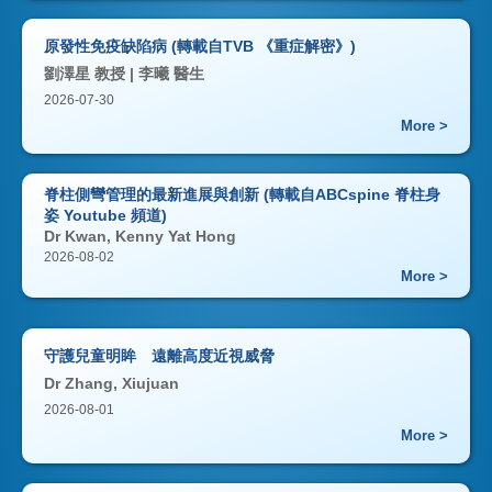
原發性免疫缺陷病 (轉載自TVB 《重症解密》)
劉澤星 教授 | 李曦 醫生
2026-07-30
More >
脊柱側彎管理的最新進展與創新 (轉載自ABCspine 脊柱身
姿 Youtube 頻道)
Dr Kwan, Kenny Yat Hong
2026-08-02
More >
守護兒童明眸 遠離高度近視威脅
Dr Zhang, Xiujuan
2026-08-01
More >