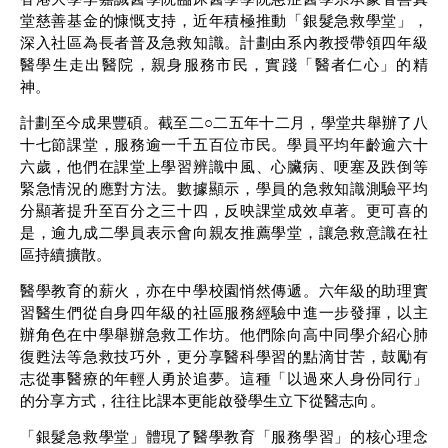
堂慈善基金的慷慨支持，近年積極推動「銀髮急救學堂」，
深入社區為長者普及急救知識。計劃由系內教授帶領四年級
醫學生走出醫院，親身服務市民，實踐「醫者仁心」的精
神。
計劃至今成果豐碩。截至二○二五年十二月，學堂共舉辦了八
十七節課堂，服務逾一千五百位市民。學員平均年齡逾六十
六歲，他們在課堂上學習辨識中風、心臟病、哽塞及跌倒等
緊急情況的應對方法。數據顯示，學員的急救知識測驗平均
分顯著提升至百分之三十四，反映課堂成效卓著。更可喜的
是，逾九成二學員表示會向親友推薦學堂，讓急救意識在社
區持續擴散。
醫學教育的薪火，亦在中學校園悄然傳遞。六年級的助理實
習醫生們從自身四年級的社區服務經驗中進一步發揮，以主
辦角色在中學舉辦急救工作坊。他們除向高中同學介紹心肺
復甦法等急救技巧外，更分享醫科學習的點滴甘苦，鼓勵有
志從事醫療的年輕人勇於追夢。這種「以過來人身份同行」
的分享方式，往往比課本更能啟發學生立下從醫志向。
「銀髮急救學堂」體現了醫學教育「服務學習」的核心理念