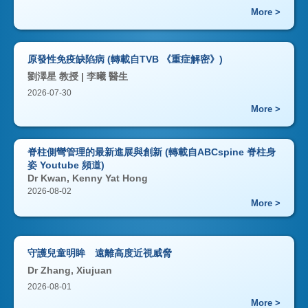
More >
原發性免疫缺陷病 (轉載自TVB 《重症解密》)
劉澤星 教授 | 李曦 醫生
2026-07-30
More >
脊柱側彎管理的最新進展與創新 (轉載自ABCspine 脊柱身
姿 Youtube 頻道)
Dr Kwan, Kenny Yat Hong
2026-08-02
More >
守護兒童明眸 遠離高度近視威脅
Dr Zhang, Xiujuan
2026-08-01
More >