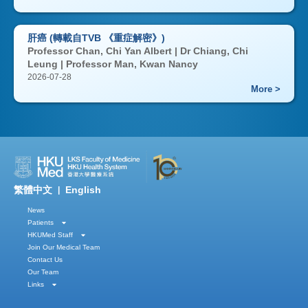
肝癌 (轉載自TVB 《重症解密》)
Professor Chan, Chi Yan Albert | Dr Chiang, Chi
Leung | Professor Man, Kwan Nancy
2026-07-28
More >
繁體中文
English
|
News
Patients
HKUMed Staff
Join Our Medical Team
Contact Us
Our Team
Links